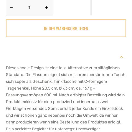
Menge
Menge
für
für
Inhale,
Inhale,
IN DEN WARENKORB LEGEN
Exhale,
Exhale,
Soul
Soul
Breath
Breath
-
-
Trinkflasche
Trinkflasche
-
-
Edelstahl
Edelstahl
Dieses coole Design ist eine tolle Alternative zum alltäglichen
Trinkflasche
Trinkflasche
Standard. Die Flasche eignet sich mit ihrem persönlichen Touch
verringern
erhöhen
sich super als Geschenk. Trinkflasche mit C-förmigem
Tragehenkel, Höhe 20,5 cm, Ø 7,3 cm, ca. 167 g -
Fassungsvermögen 600 ml. Nach erfolgter Bestellung wird dein
Produkt exklusiv für dich produziert und innerhalb zwei
Werktagen versendet. Somit erhält jeder Kunde ein Einzelstück
und wir schonen ganz nebenbei noch die Umwelt, da wir nur
dann produzieren wenn eine Bestellung des Produktes erfolgt.
Dein perfekter Begleiter für unterwegs: Hochwertiger