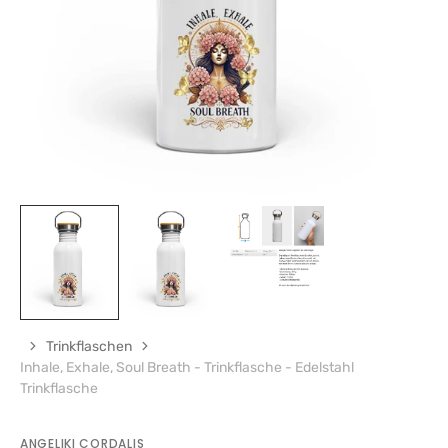
die
vorgestellten
Medien
in
der
Galerieansicht
Trinkflaschen
Inhale, Exhale, Soul Breath - Trinkflasche - Edelstahl
Trinkflasche
ANGELIKI CORDALIS