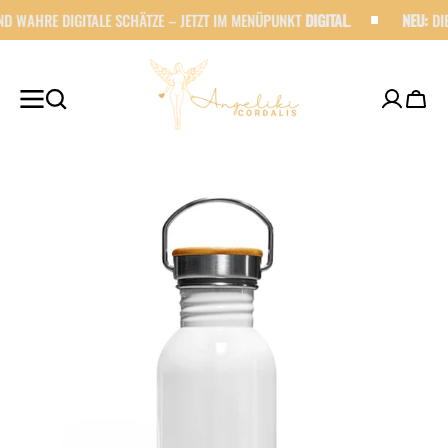
ZUM
AHRE DIGITALE SCHÄTZE – JETZT IM MENÜPUNKT
DIGITAL
.
NEU:
DIE EDI
INHALT
SPRINGEN
Wage
Öffnen
Sie